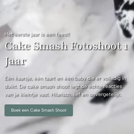
Het eerste jaar is een feest!
Cake Smash Fotoshoot 1
Jaar
Eén kaarsje, één taart en één baby die er volledig in
duikt. De cake smash shoot legt de échte reacties
van je kleintje vast. Hilarisch, lief en onvergetelijk.
Boek een Cake Smash Shoot