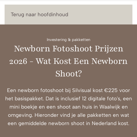
Menu
Terug naar hoofdinhoud
Investering & pakketten
Newborn Fotoshoot Prijzen
2026 - Wat Kost Een Newborn
Shoot?
Een newborn fotoshoot bij Silvisual kost €225 voor
het basispakket. Dat is inclusief 12 digitale foto's, een
mini boekje en een shoot aan huis in Waalwijk en
omgeving. Hieronder vind je alle pakketten en wat
een gemiddelde newborn shoot in Nederland kost.