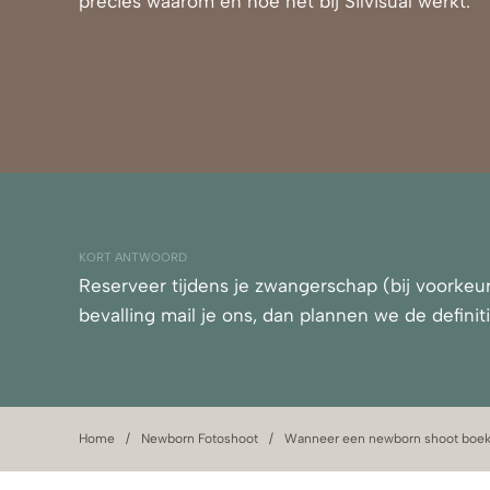
precies waarom en hoe het bij Silvisual werkt.
KORT ANTWOORD
Reserveer tijdens je zwangerschap (bij voorkeur
bevalling mail je ons, dan plannen we de definit
Home
Newborn Fotoshoot
Wanneer een newborn shoot boe